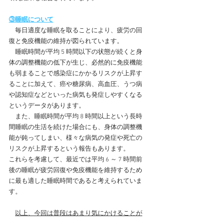
③睡眠について
　毎日適度な睡眠を取ることにより、疲労の回
復と免疫機能の維持が図られています。
　睡眠時間が平均 5 時間以下の状態が続くと身
体の調整機能の低下が生じ、必然的に免疫機能
も弱まることで感染症にかかるリスクが上昇す
ることに加えて、癌や糖尿病、高血圧、うつ病
や認知症などといった病気も発症しやすくなる
というデータがあります。
　また、睡眠時間が平均 8 時間以上という長時
間睡眠の生活を続けた場合にも、身体の調整機
能が鈍ってしまい、様々な病気の発症や死亡の
リスクが上昇するという報告もあります。
これらを考慮して、最近では平均 6 ～ 7 時間前
後の睡眠が疲労回復や免疫機能を維持するため
に最も適した睡眠時間であると考えられていま
す。
以上、今回は普段はあまり気にかけることが