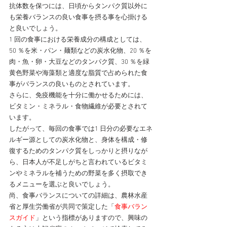
抗体数を保つには、日頃からタンパク質以外に
も栄養バランスの良い食事を摂る事を心掛ける
と良いでしょう。
1 回の食事における栄養成分の構成としては、
50 ％を米・パン・麺類などの炭水化物、20 ％を
肉・魚・卵・大豆などのタンパク質、30 ％を緑
黄色野菜や海藻類と適度な脂質で占められた食
事がバランスの良いものとされています。
さらに、免疫機能を十分に働かせるためには、
ビタミン・ミネラル・食物繊維が必要とされて
います。
したがって、毎回の食事では1 日分の必要なエネ
ルギー源としての炭水化物と、身体を構成・修
復するためのタンパク質をしっかりと摂りなが
ら、日本人が不足しがちと言われているビタミ
ンやミネラルを補うための野菜を多く摂取でき
るメニューを選ぶと良いでしょう。
尚、食事バランスについての詳細は、農林水産
省と厚生労働省が共同で策定した「
食事バラン
スガイド
」という指標がありますので、興味の