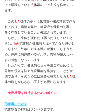
上で活躍している抗体群の中で主役を務めてい
ます。
　この
IgA
抗体の多くは気管支や腸の粘膜で作ら
れており、唾液や鼻汁、腸管液や母親の初乳に
多く存在していることが確認されています。
　しかし、身体が疲れたり弱ったりしていると
きは、
IgA
抗体数が健康時と比べてかなり減少し
てしまい、外敵に対する戦力が落ちてしまうた
め、体内に病原菌やウイルス、異物が侵入しや
すい状態になっています。
　したがって、健康的な日々を過ごすためには
外敵の侵入を防ぐ免疫機能を維持することが大
切であり、そのためには重要な戦力となる
IgA
抗
体の数を減らさない工夫が必要になります。
～免疫機能を維持するためのポイント～
①食事について
抗体物質の材料はタンパク質です。