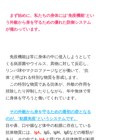
まず始めに、私たちの身体には“免疫機能”とい
う外敵から身を守るための優れた防御システム
が備わっています。
　免疫機能は常に身体の中に侵入しようとして
くる病原菌やウイルス、異物に対して反応し、
リンパ球やマクロファージなどが働いて、“抗
体”と呼ばれる特別な物質を形成します。
　この特別な物質である抗体が、外敵の作用を
排除したり抑制したりしながら、年中無休で常
に身体を守ろうと働いてくれています。
その外敵から身を守るための最初の砦となる
のが、“粘膜免疫”というシステムです。
目や鼻、口や腸など体中の粘膜に存在している
抗体物質には、
IgA
、IgG、IgM、IgE
などの種類が
あり、その中でも
IgA
と呼ばれる抗体物質が粘膜