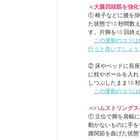
＜大腿四頭筋を強化
① 椅子などに腰を
た状態で10 秒間数
す。片脚を10 回終
この運動のコツは
行うと良いでしょう
② 床やベッドに長座
に枕やボールを入れ
しつぶしたまま10 
この運動のコツは
＜ハムストリングス
① 立位で脚を肩幅
動かないものに手を
膝関節を曲げた状態