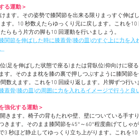
する運動＞
掛けます。その姿勢で膝関節を出来る限りまっすぐ伸ば
えます。10 秒数えたらゆっくり元に戻します。これを10
えたらもう片方の脚も10 回運動を行いましょう。
膝関節を伸ばした時に膝蓋骨(膝の皿)のすぐ上に力を入
。
位(足を伸ばした状態で座る)または背臥位(仰向けに寝る
ます。そのまま枕を膝の裏で押しつぶすように膝関節を
秒間数えます。これを10 回繰り返します。片脚ずつ行い
膝蓋骨(膝の皿)の周囲に力を入れるイメージで行うと良
を強化する運動＞
に開きます。椅子の背もたれや壁、壁についている手す
つきます。そのまま膝関節を45°～60°程度曲げてしゃ
で3 秒ほど静止してゆっくり立ち上がります。これを10