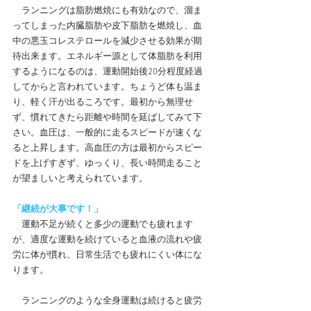
　ランニングは脂肪燃焼にも有効なので、溜ま
ってしまった内臓脂肪や皮下脂肪を燃焼し、血
中の悪玉コレステロールを減少させる効果が期
待出来ます。エネルギー源として体脂肪を利用
するようになるのは、運動開始後20分程度経過
してからと言われています。ちょうど体も温ま
り、軽く汗が出るころです。最初から無理せ
ず、慣れてきたら距離や時間を延ばしてみて下
さい。血圧は、一般的に走るスピードが速くな
ると上昇します。高血圧の方は最初からスピー
ドを上げすぎず、ゆっくり、長い時間走ること
が望ましいと考えられています。
「継続が大事です！」
　運動不足が続くと多少の運動でも疲れます
が、適度な運動を続けていると血液の流れや疲
労に体が慣れ、日常生活でも疲れにくい体にな
ります。
　ランニングのような全身運動は続けると疲労