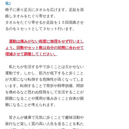
化）
椅子に座り足元にタオルを広げます。足趾を屈
曲しタオルをたぐり寄せます。
タオルをたぐり寄せるか足趾を１５回屈曲させ
るのを１セットとして３セット行います。
運動は痛みがない程度に無理をせず行いまし
ょう。回数やセット数は自分の状態に合わせて
増減させて調整してください。
　私たちが生活する中で歩くことは欠かせない
運動です。しかし、筋力が低下すると歩くこと
が大変になり転倒する危険性が高くなってしま
います。転倒することで骨折や靱帯損傷、関節
を痛めるなど思わぬ怪我をして生活することが
困難になることや廃用が進み歩くこと自体が困
難になることが考えられます。
　皆さんが健康で元気に歩くことで趣味活動や
旅行など楽しく質の高い人生を送ることを私た