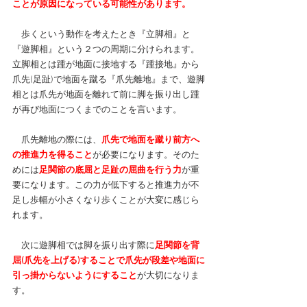
ことが原因になっている可能性があります。
　歩くという動作を考えたとき『立脚相』と
『遊脚相』という２つの周期に分けられます。
立脚相とは踵が地面に接地する『踵接地』から
爪先(足趾)で地面を蹴る『爪先離地』まで、遊脚
相とは爪先が地面を離れて前に脚を振り出し踵
が再び地面につくまでのことを言います。
　爪先離地の際には、
爪先で地面を蹴り前方へ
の推進力を得ること
が必要になります。そのた
めには
足関節の底屈と足趾の屈曲を行う力
が重
要になります。この力が低下すると推進力が不
足し歩幅が小さくなり歩くことが大変に感じら
れます。
　次に遊脚相では脚を振り出す際に
足関節を背
屈(爪先を上げる)することで爪先が段差や地面に
引っ掛からないようにすること
が大切になりま
す。