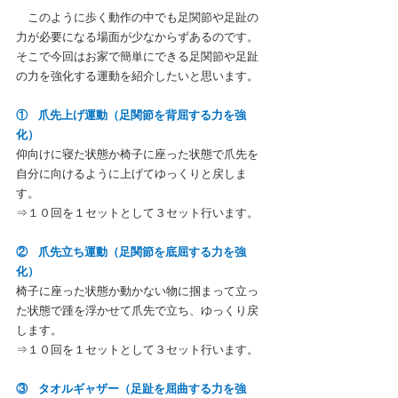
　このように歩く動作の中でも足関節や足趾の
力が必要になる場面が少なからずあるのです。
そこで今回はお家で簡単にできる足関節や足趾
の力を強化する運動を紹介したいと思います。
①    爪先上げ運動（足関節を背屈する力を強
化）
仰向けに寝た状態か椅子に座った状態で爪先を
自分に向けるように上げてゆっくりと戻しま
す。
⇒１０回を１セットとして３セット行います。
②    爪先立ち運動（足関節を底屈する力を強
化）
椅子に座った状態か動かない物に掴まって立っ
た状態で踵を浮かせて爪先で立ち、ゆっくり戻
します。
⇒１０回を１セットとして３セット行います。
③    タオルギャザー（足趾を屈曲する力を強