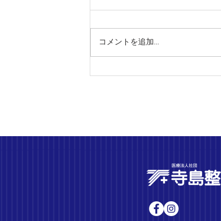
コメントを追加…
靭帯損傷(捻挫) と 剥離骨折に
ついて‥