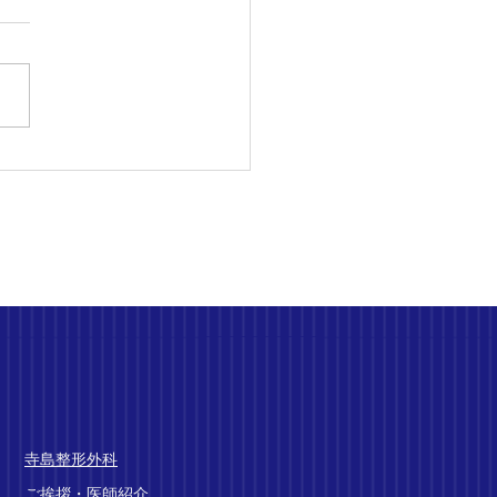
ハビリの予約制につい
‥
​寺島整形外科
ご挨拶・医師紹介