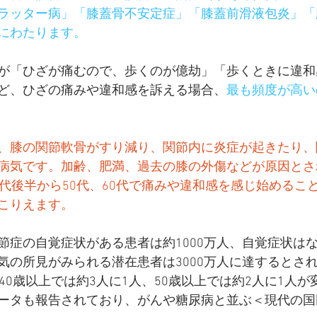
ラッター病」「膝蓋骨不安定症」「膝蓋前滑液包炎」「
にわたります。
が「ひざが痛むので、歩くのが億劫」「歩くときに違和
ど、ひざの痛みや違和感を訴える場合、
最も頻度が高い
、膝の関節軟骨がすり減り、関節内に炎症が起きたり、
病気です。加齢、肥満、過去の膝の外傷などが原因とさ
0代後半から50代、60代で痛みや違和感を感じ始めるこ
こりえます。
節症の自覚症状がある患者は約1000万人、自覚症状は
気の所見がみられる潜在患者は3000万人に達するとさ
40歳以上では約3人に1人、50歳以上では約2人に1人
ータも報告されており、がんや糖尿病と並ぶ＜現代の国