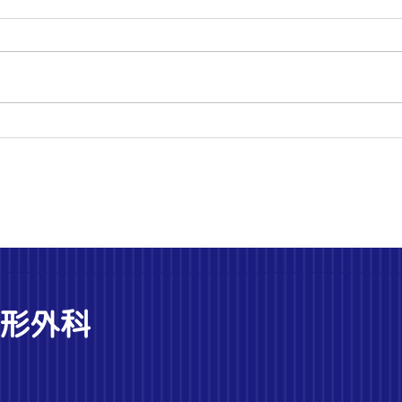
MRI 検査でわかること・わか
『リ
らないこと（ 骨・関節・筋肉
て』
の診断に欠かせない検査）