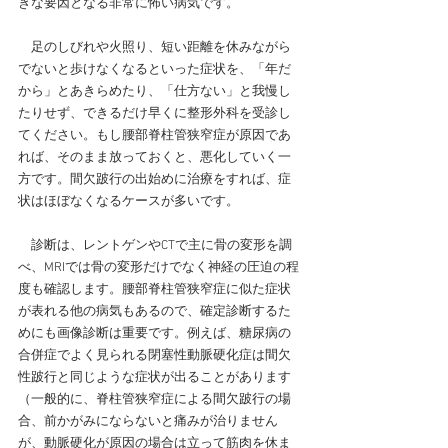
きな要因となる非常に怖い病気です。
　足のしびれや火照り、短い距離を休みながら
でないと歩けなくなるといった症状を、「年だ
から」とあきらめたり、「仕方ない」と我慢し
たりせず、できるだけ早くに整形外科を受診し
てください。もし腰部脊柱管狭窄症が原因であ
れば、そのまま放っておくと、悪化していく一
方です。間欠跛行の出始めに治療をすれば、症
状はほぼなくなるケースが多いです。
診断は、レントゲンやCTで主に骨の変形を調
べ、MRIでは骨の変形だけでなく神経の圧迫の程
度も確認します。腰部脊柱管狭窄症に似た症状
が表れる他の病気もあるので、確定診断するた
めにも画像診断は重要です。
例えば、糖尿病の
合併症でよく見られる閉塞性動脈硬化症は間欠
性跛行と同じような症状が出ることがあります
（一般的に、脊柱管狭窄症による間欠跛行の場
合、前かがみにならないと痛みが治りません
が、動脈硬化が原因の場合は立って筋肉を休ま