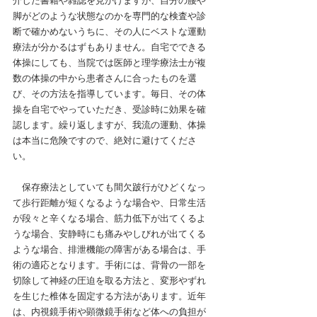
介した書籍や雑誌を見かけますが、自分の腰や
脚がどのような状態なのかを専門的な検査や診
断で確かめないうちに、その人にベストな運動
療法が分かるはずもありません。自宅でできる
体操にしても、当院では医師と理学療法士が複
数の体操の中から患者さんに合ったものを選
び、その方法を指導しています。毎日、その体
操を自宅でやっていただき、受診時に効果を確
認します。繰り返しますが、我流の運動、体操
は本当に危険ですので、絶対に避けてくださ
い。
　保存療法としていても間欠跛行がひどくなっ
て歩行距離が短くなるような場合や、日常生活
が段々と辛くなる場合、筋力低下が出てくるよ
うな場合、安静時にも痛みやしびれが出てくる
ような場合、排泄機能の障害がある場合は、手
術の適応となります。
手術には、背骨の一部を
切除して神経の圧迫を取る方法と、変形やずれ
を生じた椎体を固定する方法があります。近年
は、内視鏡手術や顕微鏡手術など体への負担が