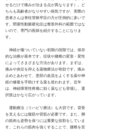
せるだけで痛みが治まる点が異なります）。ど
ちらも高齢者がなりやすい病気ですが、実際の
患者さんは脊柱管狭窄症の方が圧倒的に多いで
す。閉塞性動脈硬化症は整形外科の範囲ではな
いので、専門の医師を紹介することになりま
す。
神経が傷ついていない初期の段階では、保存
的な治療が基本です。
症状や腰椎の変形・変性
によってさまざまな方法があります。まずは、
痛みや炎症を抑える薬物療法が有効です。痛み
止めとあわせて、患部の血流をよくする薬や神
経の修復を手助けする薬も使われます。近年
は、神経障害性疼痛に効く薬なども登場し、選
択肢はかなり広がっています。
運動療法（リハビリ療法）も大切です。
背骨
を支えるには腹筋や背筋が必要です。また、脚
の筋肉も姿勢を保つには重要な役割をしていま
す。これらの筋肉を強くすることで、腰椎を安