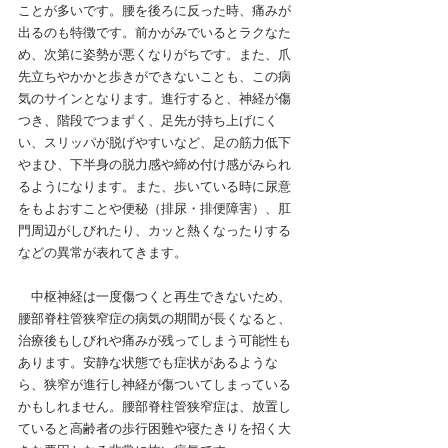
ことが多いです。
腰を後ろに反った時、痛みが
出るのも特徴です。前かがみでいるとラクなた
め、次第に姿勢が悪くなりがちです。また、爪
先立ちやかかと歩きができないことも、この病
気のサインとなります。進行すると、神経が傷
つき、階段でつまずく、足先が持ち上げにく
い、スリッパが脱げやすいなど、足の筋力低下
やまひ、下半身の脱力感や締め付け感がみられ
るようになります。また、歩いている時に尿意
をもよおすことや便秘（排尿・排便障害）、肛
門周辺がしびれたり、カッと熱くなったりする
などの異常が表れてきます。
中枢神経は一度傷つくと再生できないため、
腰部脊柱管狭窄症の病気の期間が長くなると、
治療後もしびれや痛みが残ってしまう可能性も
あります。安静な状態でも症状があるような
ら、狭窄が進行し神経が傷ついてしまっている
かもしれません。腰部脊柱管狭窄症は、放置し
ていると高齢者の歩行困難や寝たきりを招く大