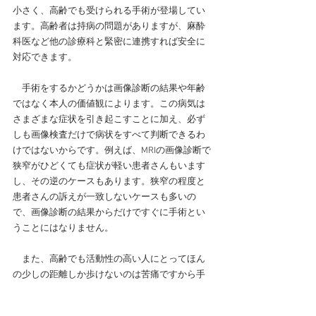
小さく、高齢でも受けられる手術が登場してい
ます。高齢者は持病の問題がありますが、麻酔
科医など他の診療科と緊密に連携すれば安全に
対応できます。
　手術をするかどうかは画像診断の結果や年齢
ではなく本人の価値観によります。この病気は
さまざまな症状を引き起こすことに加え、必ず
しも画像検査だけで病状をすべて判断できるわ
けではないからです。例えば、MRIの画像診断で
狭窄がひどくても症状が軽い患者さんもいます
し、その逆のケースもあります。狭窄の程度と
患者さんの訴えが一致しないケースも多いの
で、画像診断の結果からだけですぐに手術とい
うことにはなりません。
　また、高齢でも活動性の高い人にとってほん
の少しの距離しか歩けないのは苦痛ですから手
術を選択する方が多数です。一方、身の回りの
ことができればいいという人に手術は必要あり