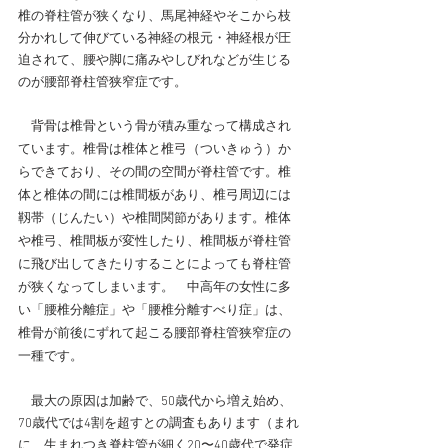
椎の脊柱管が狭くなり、馬尾神経やそこから枝
分かれして伸びている神経の根元・神経根が圧
迫されて、腰や脚に痛みやしびれなどが生じる
のが腰部脊柱管狭窄症です。
　背骨は椎骨という骨が積み重なって構成され
ています。椎骨は椎体と椎弓（ついきゅう）か
らできており、その間の空間が脊柱管です。椎
体と椎体の間には椎間板があり、椎弓周辺には
靱帯（じんたい）や椎間関節があります。椎体
や椎弓、椎間板が変性したり、椎間板が脊柱管
に飛び出してきたりすることによっても脊柱管
が狭くなってしまいます。　中高年の女性に多
い「腰椎分離症」や「腰椎分離すべり症」は、
椎骨が前後にずれて起こる腰部脊柱管狭窄症の
一種です。
　最大の原因は加齢で、50歳代から増え始め、
70歳代では4割を超すとの調査もあります（まれ
に、生まれつき脊柱管が細く20〜40歳代で発症