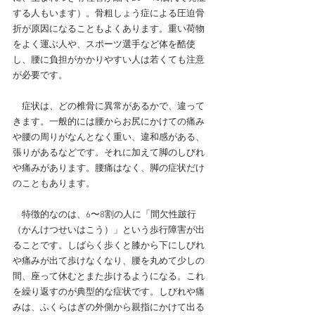
する人もいます）。骨粗しょう症による圧迫骨
折が原因になることもよくあります。重い荷物
をよく運ぶ人や、スポーツ選手など体を酷使
し、腰に負担がかかりやすい人は若くても注意
が必要です。
　症状は、どの椎骨に異常があるかで、違って
きます。一般的には腰からお尻にかけての痛み
や腰の周りがなんとなく重い、違和感がある、
張りがあるなどです。それに加えて脚のしびれ
や痛みがあります。腰痛はなく、脚の症状だけ
のこともあります。
特徴的なのは、6〜8割の人に「間欠性跛行
（かんけつせいはこう）」という歩行障害が出
ることです。しばらく歩くと膝から下にしびれ
や痛みが出て歩けなくなり、腰を丸めて少しの
間、座って休むとまた歩けるようになる。これ
を繰り返すのが典型的な症状です。しびれや痛
みは、ふくらはぎの外側から親指にかけて出る