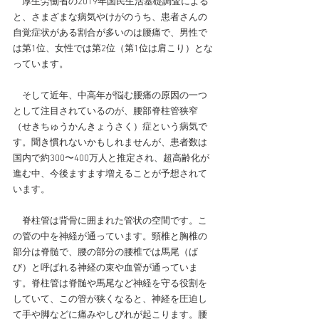
厚生労働省の2019年国民生活基礎調査による
と、さまざまな病気やけがのうち、患者さんの
自覚症状がある割合が多いのは腰痛で、男性で
は第1位、女性では第2位（第1位は肩こり）とな
っています。
　そして近年、中高年が悩む腰痛の原因の一つ
として注目されているのが、腰部脊柱管狭窄
（せきちゅうかんきょうさく）症という病気で
す。聞き慣れないかもしれませんが、患者数は
国内で約300〜400万人と推定され、超高齢化が
進む中、今後ますます増えることが予想されて
います。
脊柱管は背骨に囲まれた管状の空間です。こ
の管の中を神経が通っています。頸椎と胸椎の
部分は脊髄で、腰の部分の腰椎では馬尾（ば
び）と呼ばれる神経の束や血管が通っていま
す。脊柱管は脊髄や馬尾など神経を守る役割を
していて、この管が狭くなると、神経を圧迫し
て手や脚などに痛みやしびれが起こります。腰