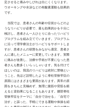
定させると痛みやしびれは出にくくなります。
ウオーキングや水泳などの有酸素運動も効果的
です。
当院では、患者さんの年齢や症状からどのよ
うなリハビリが必要で、最も効果的かを十分に
検討し、患者さん一人ひとりに合ったリハビリ
プログラムを組み立てていきます。プログラム
に沿って理学療法士がリハビリをサポートしま
すが、患者さんの状態をみながら適宜、患者さ
んに適したメニューに変更していきます。実際
に痛みが改善し、治療や手術が不要になった患
者さんも数多くいらっしゃいます。
気を付けて
ほしいのは、我流のリハビリは絶対に禁物とい
うこと。先ほど説明したように脊柱管狭窄症の
原因にはさまざまな要因があります。異常の原
因をきちんと見極めず、無理に腹筋や背筋を鍛
えると逆効果になることもあります。腰部脊柱
管狭窄症をテーマに「自分で治せる」「自宅で
治す」と謳った、手軽にできる運動や体操を紹